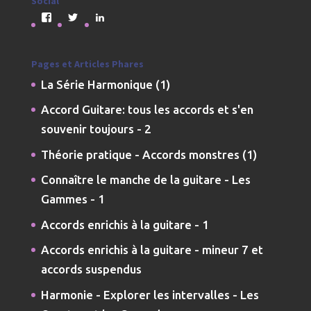
Social
Voir
Voir
Voir
le
le
le
profil
profil
profil
de
de
de
jmdarremont
JMDarremont
jmdarremont
Pages et Articles Phares
sur
sur
sur
La Série Harmonique (1)
Facebook
Twitter
LinkedIn
Accord Guitare: tous les accords et s'en
souvenir toujours - 2
Théorie pratique - Accords monstres (1)
Connaître le manche de la guitare - Les
Gammes - 1
Accords enrichis à la guitare - 1
Accords enrichis à la guitare - mineur 7 et
accords suspendus
Harmonie - Explorer les intervalles - Les