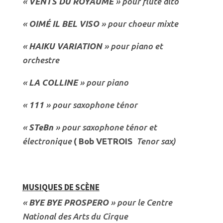
«
VENTS DU ROYAUME
» pour flûte alto
«
OIMÉ IL BEL VISO
» pour choeur mixte
«
HAIKU
VARIATION
» pour piano et
orchestre
«
LA COLLINE
» pour piano
«
111
» pour saxophone ténor
«
STeBn
» pour saxophone ténor et
électronique
( Bob VETROIS
Tenor sax)
MUSIQUES DE SCÈNE
«
BYE BYE PROSPERO
» pour le Centre
National des Arts du Cirque