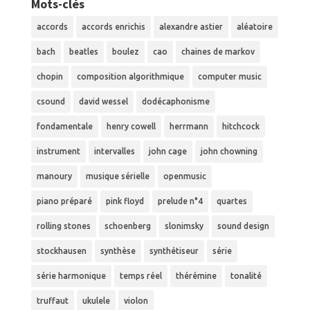
Mots-clés
accords
accords enrichis
alexandre astier
aléatoire
bach
beatles
boulez
cao
chaines de markov
chopin
composition algorithmique
computer music
csound
david wessel
dodécaphonisme
fondamentale
henry cowell
herrmann
hitchcock
instrument
intervalles
john cage
john chowning
manoury
musique sérielle
openmusic
piano préparé
pink floyd
prelude n°4
quartes
rolling stones
schoenberg
slonimsky
sound design
stockhausen
synthèse
synthétiseur
série
série harmonique
temps réel
thérémine
tonalité
truffaut
ukulele
violon