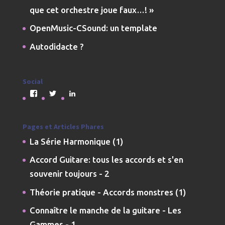
que cet orchestre joue faux…! »
OpenMusic-CSound: un template
Autodidacte ?
Social
Voir
Voir
Voir
le
le
le
profil
profil
profil
de
de
de
jmdarremont
JMDarremont
jmdarremont
Pages et Articles Phares
sur
sur
sur
La Série Harmonique (1)
Facebook
Twitter
LinkedIn
Accord Guitare: tous les accords et s'en
souvenir toujours - 2
Théorie pratique - Accords monstres (1)
Connaître le manche de la guitare - Les
Gammes - 1