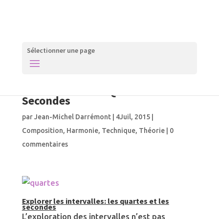
Sélectionner une page
Harmonie – Explorer les
intervalles – Les Quartes et les
Secondes
par
Jean-Michel Darrémont
|
4Juil, 2015
|
Composition
,
Harmonie
,
Technique
,
Théorie
|
0
commentaires
Explorer les intervalles: les quartes et les
secondes
L’exploration des intervalles n’est pas