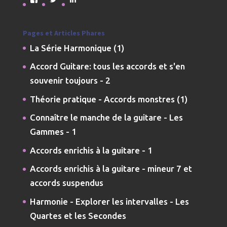
le
le
le
profil
profil
profil
de
de
de
jmdarremont
JMDarremont
jmdarremont
Pages et Articles Phares
sur
sur
sur
La Série Harmonique (1)
Facebook
Twitter
LinkedIn
Accord Guitare: tous les accords et s'en
souvenir toujours - 2
Théorie pratique - Accords monstres (1)
Connaître le manche de la guitare - Les
Gammes - 1
Accords enrichis à la guitare - 1
Accords enrichis à la guitare - mineur 7 et
accords suspendus
Harmonie - Explorer les intervalles - Les
Quartes et les Secondes