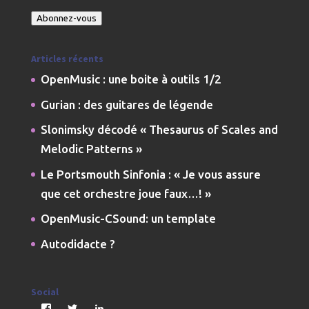
e-
Abonnez-vous
mail
Articles récents
OpenMusic : une boite à outils 1/2
Gurian : des guitares de légende
Slonimsky décodé « Thesaurus of Scales and
Melodic Patterns »
Le Portsmouth Sinfonia : « Je vous assure
que cet orchestre joue faux…! »
OpenMusic-CSound: un template
Autodidacte ?
Social
Voir
Voir
Voir