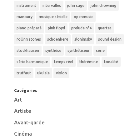
instrument
intervalles
john cage
john chowning
manoury
musique sérielle
openmusic
piano préparé
pink floyd
prelude n°4
quartes
rolling stones
schoenberg
slonimsky
sound design
stockhausen
synthèse
synthétiseur
série
série harmonique
temps réel
thérémine
tonalité
truffaut
ukulele
violon
Catégories
Art
Artiste
Avant-garde
Cinéma