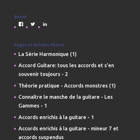
Social
Voir
Voir
Voir
le
le
le
profil
profil
profil
de
de
de
jmdarremont
JMDarremont
jmdarremont
Pages et Articles Phares
sur
sur
sur
La Série Harmonique (1)
Facebook
Twitter
LinkedIn
Accord Guitare: tous les accords et s'en
souvenir toujours - 2
Théorie pratique - Accords monstres (1)
Connaître le manche de la guitare - Les
Gammes - 1
Accords enrichis à la guitare - 1
Accords enrichis à la guitare - mineur 7 et
accords suspendus