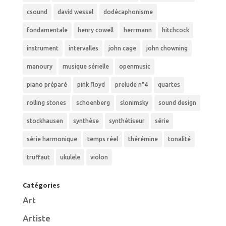
csound
david wessel
dodécaphonisme
fondamentale
henry cowell
herrmann
hitchcock
instrument
intervalles
john cage
john chowning
manoury
musique sérielle
openmusic
piano préparé
pink floyd
prelude n°4
quartes
rolling stones
schoenberg
slonimsky
sound design
stockhausen
synthèse
synthétiseur
série
série harmonique
temps réel
thérémine
tonalité
truffaut
ukulele
violon
Catégories
Art
Artiste