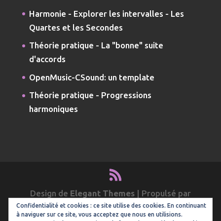
Harmonie - Explorer les intervalles - Les
Quartes et les Secondes
Théorie pratique - La "bonne" suite
d'accords
OpenMusic-CSound: un template
Théorie pratique - Progressions
harmoniques
Design de
Elegant Themes
| Propulsé par
Confidentialité et cookies : ce site utilise des cookies. En continuant
WordPress
à naviguer sur ce site, vous acceptez que nous en utilisions.