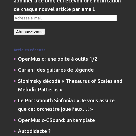
abonner à ce blog et recevoir une notification
de chaque nouvel article par email.
Adresse
e-
Abonnez-vous
mail
Articles récents
OpenMusic : une boite à outils 1/2
Gurian : des guitares de légende
Slonimsky décodé « Thesaurus of Scales and
Melodic Patterns »
Le Portsmouth Sinfonia : « Je vous assure
que cet orchestre joue faux…! »
OpenMusic-CSound: un template
Autodidacte ?