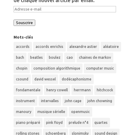
de chaque nouvel article par email.
Adresse
e-
Souscrire
mail
Mots-clés
accords
accords enrichis
alexandre astier
aléatoire
bach
beatles
boulez
cao
chaines de markov
chopin
composition algorithmique
computer music
csound
david wessel
dodécaphonisme
fondamentale
henry cowell
herrmann
hitchcock
instrument
intervalles
john cage
john chowning
manoury
musique sérielle
openmusic
piano préparé
pink floyd
prelude n°4
quartes
rolling stones
schoenberg
slonimsky
sound design