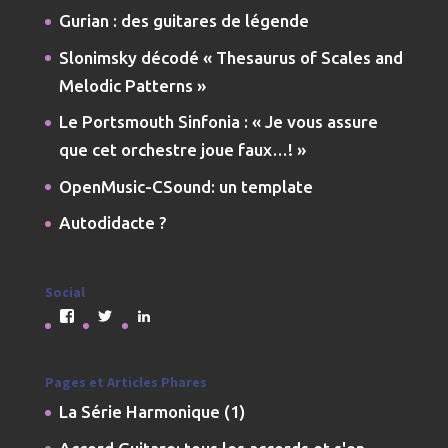
Gurian : des guitares de légende
Slonimsky décodé « Thesaurus of Scales and
Melodic Patterns »
Le Portsmouth Sinfonia : « Je vous assure
que cet orchestre joue faux…! »
OpenMusic-CSound: un template
Autodidacte ?
Social
Voir
Voir
Voir
le
le
le
profil
profil
profil
de
de
de
jmdarremont
JMDarremont
jmdarremont
Pages et Articles Phares
sur
sur
sur
La Série Harmonique (1)
Facebook
Twitter
LinkedIn