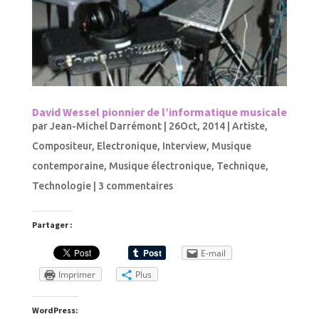
David Wessel pionnier de l’informatique musicale
par
Jean-Michel Darrémont
|
26Oct, 2014
|
Artiste
,
Compositeur
,
Electronique
,
Interview
,
Musique
contemporaine
,
Musique électronique
,
Technique
,
Technologie
|
3 commentaires
Partager :
E-mail
Imprimer
Plus
WordPress: