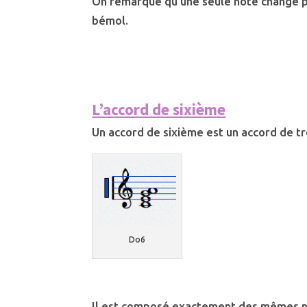
On remarque qu’une seule note change par
bémol.
L’accord de sixième
Un accord de sixième est un accord de tr
Do6
Il est composé exactement des mêmes no