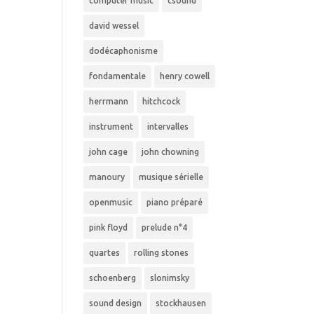
computer music
csound
david wessel
dodécaphonisme
fondamentale
henry cowell
herrmann
hitchcock
instrument
intervalles
john cage
john chowning
manoury
musique sérielle
openmusic
piano préparé
pink floyd
prelude n°4
quartes
rolling stones
schoenberg
slonimsky
sound design
stockhausen