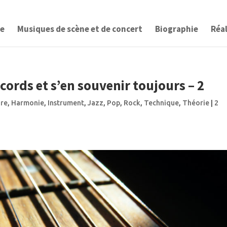
ge
Musiques de scène et de concert
Biographie
Réa
cords et s’en souvenir toujours – 2
are
,
Harmonie
,
Instrument
,
Jazz
,
Pop
,
Rock
,
Technique
,
Théorie
|
2