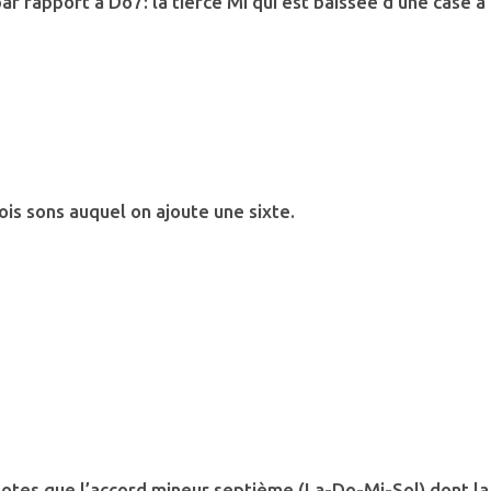
 rapport à Do7: la tierce Mi qui est baissée d’une case à
ois sons auquel on ajoute une sixte.
tes que l’accord mineur septième (La-Do-Mi-Sol) dont la