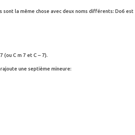
s sont la même chose avec deux noms différents: Do6 est
 (ou C m 7 et C – 7).
n rajoute une septième mineure: